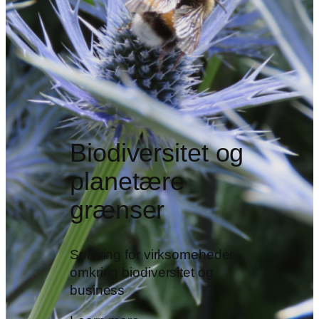
Biodiversitet og
planetære
grænser
Sparring for virksomeheder
omkring biodiversitet og
business