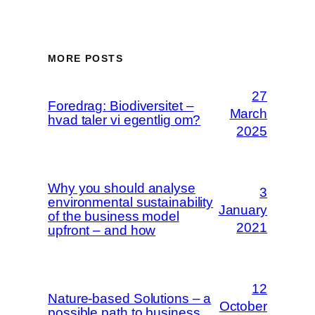
MORE POSTS
27
Foredrag: Biodiversitet –
March
hvad taler vi egentlig om?
2025
Why you should analyse
3
environmental sustainability
January
of the business model
2021
upfront – and how
12
Nature-based Solutions – a
October
possible path to business